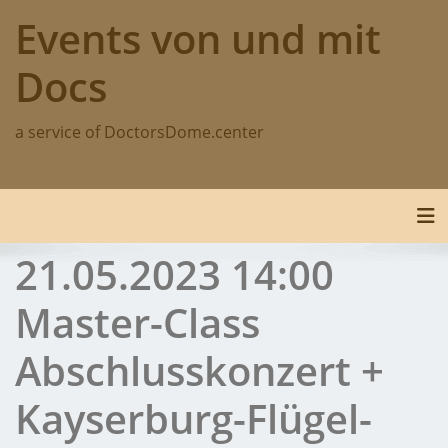
Skip
Events von und mit
to
content
Docs
a service of DoctorsDome.center
Tog
21.05.2023 14:00
Master-Class
Abschlusskonzert +
Kayserburg-Flügel-