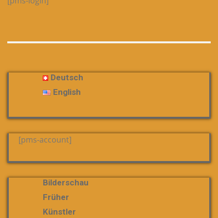
[pms-login]
Deutsch
English
[pms-account]
Bilderschau
Früher
Künstler